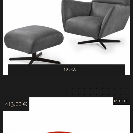
COSA
FAUTEUIL
413,00 €