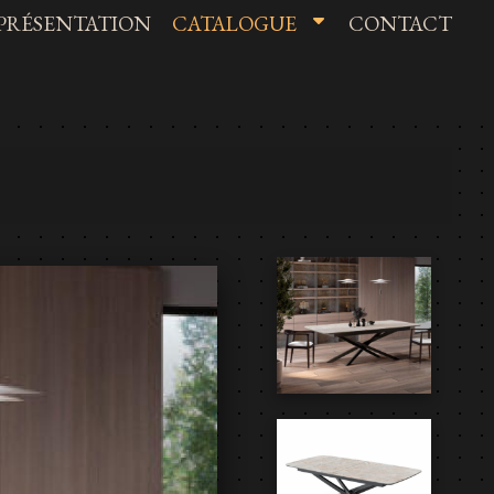
PRÉSENTATION
CATALOGUE
CONTACT
SALLE A MANGER
TABLE ET CHAISE
MEUBLE TV ET TABLE BASSE
SALON
CHAMBRE
LITERIE
DÉCORATION
LE COIN DES BONNES AFFAIRES