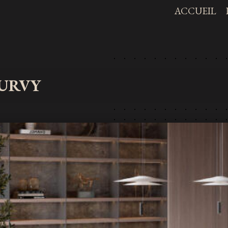
ACCUEIL
TABLE
MEUBLE TV
CHAISE
URVY
BIBLIOTHÈQUE
TABLE BASSE
CANAPE
CHAMBRE COMPLÊTE
FAUTEUIL
LIT & TÊTE DE LIT
CONVERTIBLE
ARMOIRE
COMMODE
DRESSING