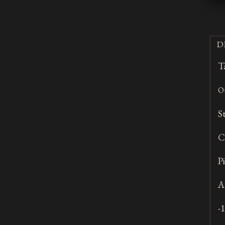
D
T
Ou
S
C
P
A
-1