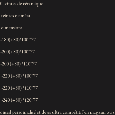
20 teintes de céramique
3 teintes de métal
6 dimensions
180(+80)*100 *77
200(+80)*100*77
200 (+80) *110*77
220 (+80) *100*77
220 (+80) *110*77
240 (+80) *120*77
onseil personnalisé et devis ultra compétitif en magasin ou 